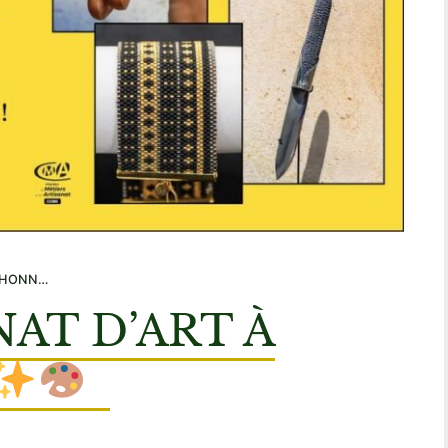
NNEUR !
NAT D’ART À