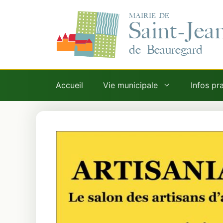
Aller
MAIRIE DE
au
Saint-Jea
contenu
de Beauregard
Accueil
Vie municipale
Infos pr