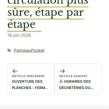
sûre, étape par
étape
18 juin 2026
Étiquettes
PanneauPocket
←
→
ARTICLE PRÉCÉDENT
ARTICLE SUIVANT
OUVERTURE DES
HORAIRES DES
PLANCHES – FERME
DÉCHÈTERIES DU
DE VILLEZIERS !
SIREDOM